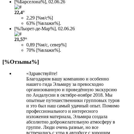
[%Барселона%],
02.06.26
22,4°
2,29 [%м/с%]
63% [%влажн%].
[%Льорет-де-Мар%],
02.06.26
21,57°
0,89 [%м/с, север%]
70% [%влажн%].
[%Отзывы%]
Здравствуйте!
Благодарим вашу компанию и особенно
нашего гида Эльмиру за превосходно
организованную и проведённую экскурсию
по Андалусии в октябре-ноябре 2018. Мы
опытные путешественники групповых туров
и это был наш самый удачный опыт. Помимо
профессионального и интересного
изложения материала, Эльмира создала
абсолютно доброжелательную атмосферу в
группе. Люди очень разные, но все
встречались с утра в автобусе с хорошим