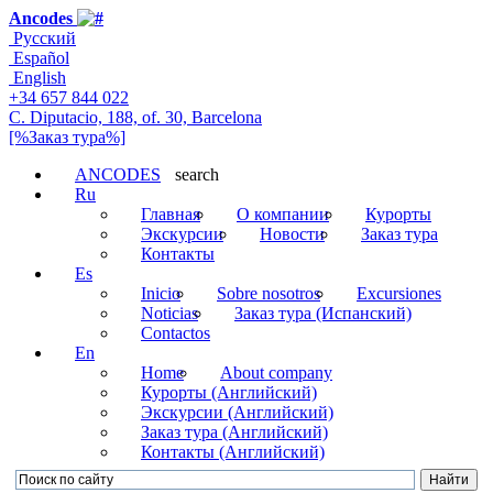
Ancodes
Русский
Español
English
+34 657 844 022
C. Diputacio, 188, of. 30, Barcelona
[%Заказ тура%]
ANCODES
search
Ru
Главная
О компании
Курорты
Экскурсии
Новости
Заказ тура
Контакты
Es
Inicio
Sobre nosotros
Excursiones
Noticias
Заказ тура (Испанский)
Contactos
En
Home
About company
Курорты (Английский)
Экскурсии (Английский)
Заказ тура (Английский)
Контакты (Английский)