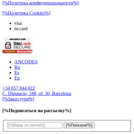
[%Политика конфиденциальности%]
[%Политика Cookies%]
visa
m-card
ANCODES
Ru
Es
En
+34 657 844 022
C. Diputacio, 188, of. 30, Barcelona
[%Заказ тура%]
[%Подписаться на рассылку%]