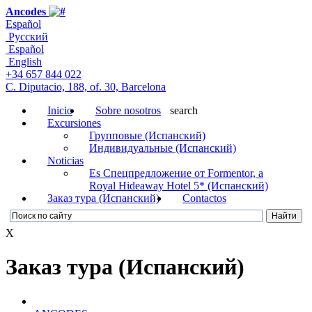
Ancodes
Español
Русский
Español
English
+34 657 844 022
C. Diputacio, 188, of. 30, Barcelona
Inicio
Sobre nosotros
search
Excursiones
Групповые (Испанский)
Индивидуальные (Испанский)
Noticias
Es Cпецпредложение от Formentor, a
Royal Hideaway Hotel 5* (Испанский)
Заказ тура (Испанский)
Contactos
X
Заказ тура (Испанский)