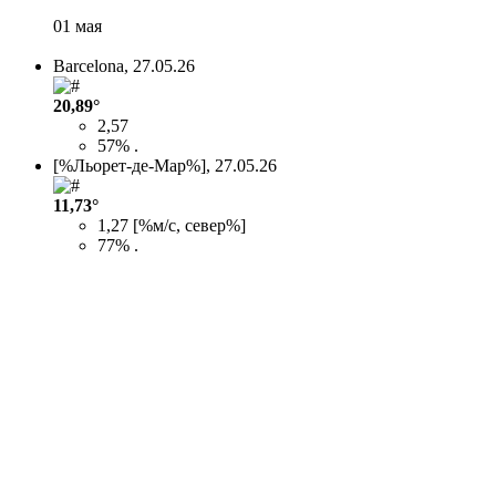
01 мая
Barcelona,
27.05.26
20,89°
2,57
57% .
[%Льорет-де-Мар%],
27.05.26
11,73°
1,27 [%м/с, север%]
77% .