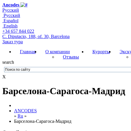
Ancodes
Русский
Русский
Español
English
+34 657 844 022
C. Diputacio, 188, of. 30, Barcelona
Заказ тура
Главная
О компании
Курорты
Экск
Отзывы
search
X
Барселона-Сарагоса-Мадрид
ANCODES
»
Ru
»
Барселона-Сарагоса-Мадрид