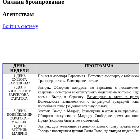
Онлайн бронирование
Агентствам
Войти в систему
ДЕНЬ
ПРОГРАММА
НЕДЕЛИ
1 ДЕНЬ
Прилет в аэропорт Барселоны.
Встреча в аэропорту с табличкой 
СУББОТА
Трансфер в отель. Размещение в отеле.
БАРСЕЛОНА*
2 ДЕНЬ
Завтрак. Обзорная экскурсия по Барселоне с посещением
ВОСКРЕСЕНЬЕ
квартала и осмотром архитектурного модернизма Антонио Гау
БАРСЕЛОНА-
время. Выезд в Сарагосу.
Размещение в отеле в центр
САРАГОСА
Возможность познакомиться с популярной традицией испа
попробовав тапас (за дополнительную плату).
3 ДЕНЬ
Завтрак. Выезд в Мадрид.
Размещение в отеле в центральной 
ПОНЕДЕЛЬНИК
Обзорная экскурсия по Мадриду. Свободное время для пос
САРАГОСА –
Прадо (входные билеты не включены).
МАДРИД
4 ДЕНЬ
Завтрак. Для желающих за дополнительную плату предлагаетс
ВТОРНИК
Толедо с посещением церкви Санто Томе, где увидим шедевр Эл
МАДРИД