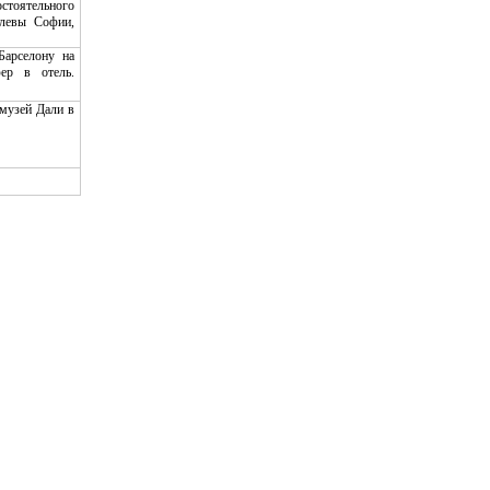
тоятельного
олевы Софии,
Барселону на
ер в отель.
 музей Дали в