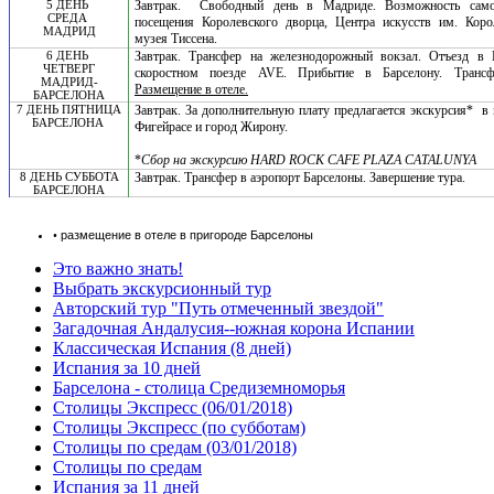
5 ДЕНЬ
Завтрак.
Свободный день в Мадриде. Возможность самос
СРЕДА
посещения Королевского дворца, Центра искусств им. Кор
МАДРИД
музея Тиссена.
6 ДЕНЬ
Завтрак. Трансфер на железнодорожный вокзал. Отъезд в 
ЧЕТВЕРГ
скоростном поезде AVE. Прибытие в Барселону. Трансф
МАДРИД-
Размещение в отеле.
БАРСЕЛОНА
7 ДЕНЬ ПЯТНИЦА
Завтрак. За дополнительную плату предлагается экскурсия*
в
БАРСЕЛОНА
Фигейрасе и город Жирону.
*
Сбор на экскурсию HARD ROCK CAFE PLAZA CATALUNYA
8 ДЕНЬ СУББОТА
Завтрак. Трансфер в аэропорт Барселоны. Завершение тура.
БАРСЕЛОНА
•
размещение в отеле в пригороде Барселоны
Это важно знать!
Выбрать экскурсионный тур
Авторский тур "Путь отмеченный звездой"
Загадочная Андалусия--южная корона Испании
Классическая Испания (8 дней)
Испания за 10 дней
Барселона - столица Средиземноморья
Столицы Экспресс (06/01/2018)
Столицы Экспресс (по субботам)
Столицы по средам (03/01/2018)
Столицы по средам
Испания за 11 дней