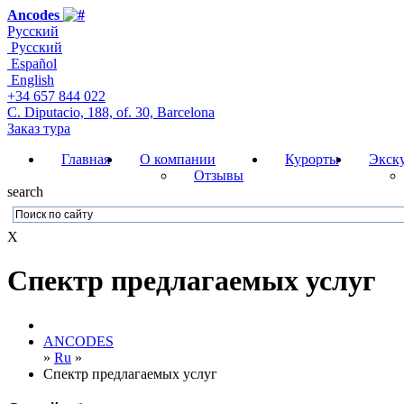
Ancodes
Русский
Русский
Español
English
+34 657 844 022
C. Diputacio, 188, of. 30, Barcelona
Заказ тура
Главная
О компании
Курорты
Экск
Отзывы
search
X
Спектр предлагаемых услуг
ANCODES
»
Ru
»
Спектр предлагаемых услуг