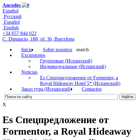
Ancodes
Español
Русский
Español
English
+34 657 844 022
C. Diputacio, 188, of. 30, Barcelona
Inicio
Sobre nosotros
search
Excursiones
Групповые (Испанский)
Индивидуальные (Испанский)
Noticias
Es Cпецпредложение от Formentor, a
Royal Hideaway Hotel 5* (Испанский)
Заказ тура (Испанский)
Contactos
X
Es Cпецпредложение от
Formentor, a Royal Hideaway