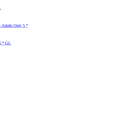
L
 Adults Only 5 *
5 * GL