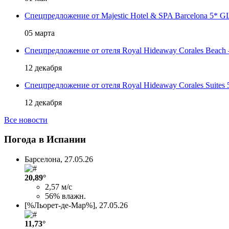
Спецпредложение от Majestic Hotel & SPA Barcelona 5* G
05 марта
Спецпредложение от отеля Royal Hideaway Corales Beach -
12 декабря
Спецпредложение от отеля Royal Hideaway Corales Suites 
12 декабря
Все новости
Погода в Испании
Барселона,
27.05.26
20,89°
2,57 м/с
56% влажн.
[%Льорет-де-Мар%],
27.05.26
11,73°