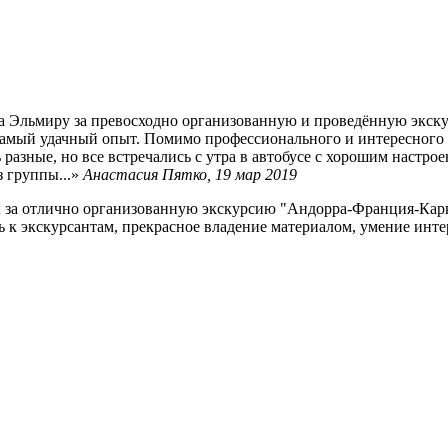
а Эльмиру за превосходно организованную и проведённую экск
самый удачный опыт. Помимо профессионального и интересного 
разные, но все встречались с утра в автобусе с хорошим настро
 группы...
Анастасия Пятко,
19 мар 2019
 за отлично организованную экскурсию "Андорра-Франция-Карк
ь к экскурсантам, прекрасное владение материалом, умение инте