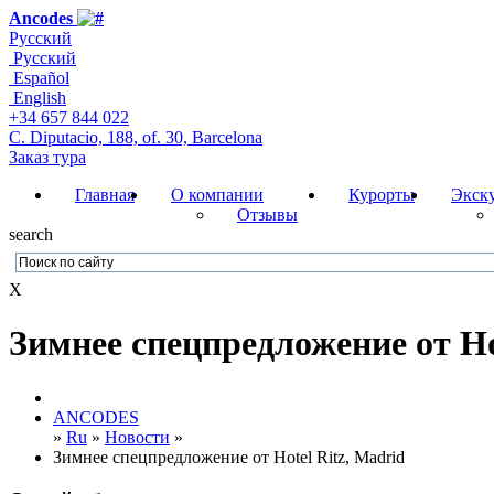
Ancodes
Русский
Русский
Español
English
+34 657 844 022
C. Diputacio, 188, of. 30, Barcelona
Заказ тура
Главная
О компании
Курорты
Экск
Отзывы
search
X
Зимнее спецпредложение от Ho
ANCODES
»
Ru
»
Новости
»
Зимнее спецпредложение от Hotel Ritz, Madrid