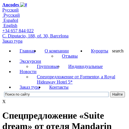
Ancodes
Русский
Русский
Español
English
+34 657 844 022
C. Diputacio, 188, of. 30, Barcelona
Заказ тура
Главная
О компании
Курорты
search
Отзывы
Экскурсии
Групповые
Индивидуальные
Новости
Cпецпредложение от Formentor, a Royal
Hideaway Hotel 5*
Заказ тура
Контакты
X
Спецпредложение «Suite
dream» от отеля Mandarin