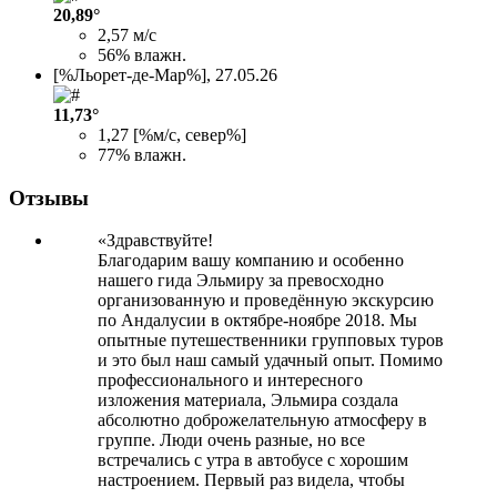
20,89°
2,57 м/с
56% влажн.
[%Льорет-де-Мар%],
27.05.26
11,73°
1,27 [%м/с, север%]
77% влажн.
Отзывы
Здравствуйте!
Благодарим вашу компанию и особенно
нашего гида Эльмиру за превосходно
организованную и проведённую экскурсию
по Андалусии в октябре-ноябре 2018. Мы
опытные путешественники групповых туров
и это был наш самый удачный опыт. Помимо
профессионального и интересного
изложения материала, Эльмира создала
абсолютно доброжелательную атмосферу в
группе. Люди очень разные, но все
встречались с утра в автобусе с хорошим
настроением. Первый раз видела, чтобы