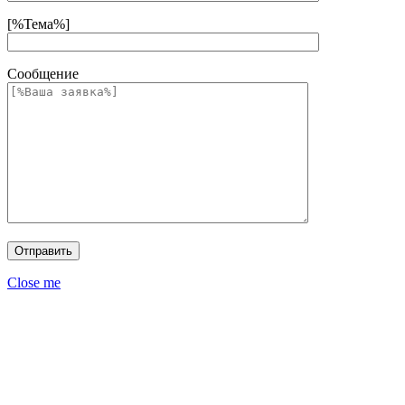
[%Тема%]
Сообщение
Close me