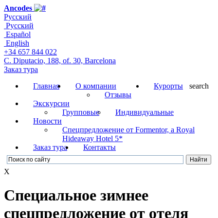
Ancodes
Русский
Русский
Español
English
+34 657 844 022
C. Diputacio, 188, of. 30, Barcelona
Заказ тура
Главная
О компании
Курорты
search
Отзывы
Экскурсии
Групповые
Индивидуальные
Новости
Cпецпредложение от Formentor, a Royal
Hideaway Hotel 5*
Заказ тура
Контакты
X
Специальное зимнее
спецпредложение от отеля