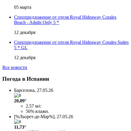
05 марта
Спецпредложение от отеля Royal Hideaway Corales
Beach - Adults Only 5 *
12 декабря
Спецпредложение от отеля Royal Hideaway Corales Suites
5 * GL
12 декабря
Все новости
Погода в Испании
Барселона,
27.05.26
20,89°
2,57 м/с
56% влажн.
[%Льорет-де-Мар%],
27.05.26
11,73°