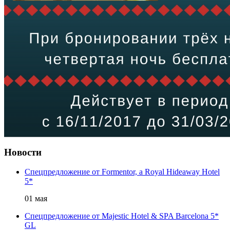
Новости
Cпецпредложение от Formentor, a Royal Hideaway Hotel
5*
01 мая
Спецпредложение от Majestic Hotel & SPA Barcelona 5*
GL